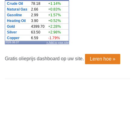
Crude Oil
78.18
+1.14%
Natural Gas
2.66
+0.83%
Gasoline
2.99
+1.57%
Heating Oil
3.90
+0.52%
Gold
4399.70
+2.28%
Silver
63.50
+2.98%
Copper
6.59
-1.79%
2026.08.07
» Add to your site
Gratis olieprijs dashboard op uw site.
Leren hoe »