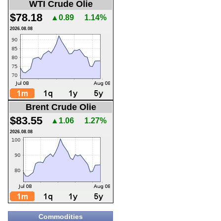
WTI Crude Olie
$78.18
▲0.89
1.14%
2026.08.08
Brent Crude Olie
$83.55
▲1.06
1.27%
2026.08.08
Commodities