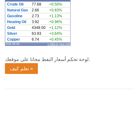
Crude Oil
77.68
+0.50%
Natural Gas
2.66
+0.83%
Gasoline
2.73
+1.13%
Heating Oil
3.92
+0.96%
Gold
4348.50
+1.12%
Silver
63.93
+3.64%
Copper
6.74
+0.45%
2026.08.06
» Add to your site
لوحة تحكم أسعار النفط مجانا على موقعك.
تعلم كيف »